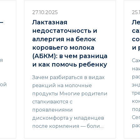
27.10.2025
25.
—
Лактазная
Л
недостаточность и
са
аллергия на белок
с
коровьего молока
и 
(АБКМ): в чем разница
ия
Са
и как помочь ребенку
на
ра
Зачем разбираться в видах
той
эн
реакций на молочные
тр
продукты Многие родители
ко
сталкиваются с
по
проявлениями
Се
дискомфорта у младенцев
ра
после кормления — боли…