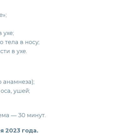
е»;
 ухе;
 тела в носу;
ти в ухе.
р анамнеза);
оса, ушей;
ма ― 30 минут.
ая 2023 года.