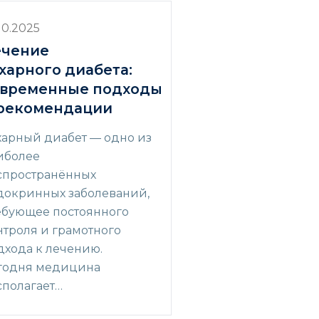
10.2025
ечение
харного диабета:
овременные подходы
рекомендации
харный диабет — одно из
иболее
спространённых
докринных заболеваний,
ебующее постоянного
нтроля и грамотного
дхода к лечению.
годня медицина
сполагает…