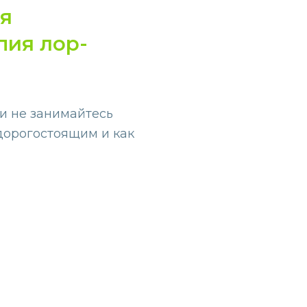
ия
пия лор-
 и не занимайтесь
 дорогостоящим и как