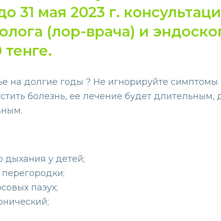
до 31 мая 2023 г. консультац
лога (лор-врача) и эндоско
 тенге.
ье на долгие годы ? Не игнорируйте симптомы
стить болезнь, ее лечение будет длительным,
вным.
 дыхания у детей;
 перегородки;
совых пазух;
онический;