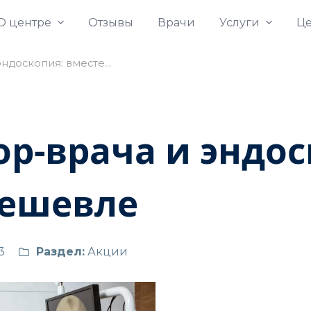
О центре
Oтзывы
Врачи
Услуги
Ц
эндоскопия: вместе…
р-врача и эндос
дешевле
3
Раздел:
Акции