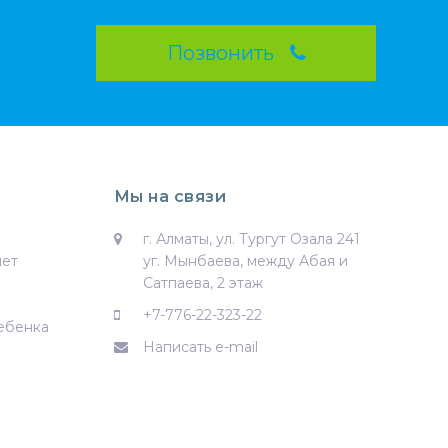
Позвонить
Мы на связи
г. Алматы, ул. Тургут Озала 241
нет
уг. Мынбаева, между Абая и
Сатпаева, 2 этаж
+7-776-22-323-22
ебенка
Написать e-mail