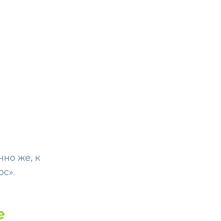
чно же, к
с».
е